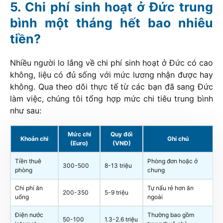
Chi phí sinh hoạt ở Đức trung
bình một tháng hết bao nhiêu
tiền?
Nhiều người lo lắng về chi phí sinh hoạt ở Đức có cao
không, liệu có đủ sống với mức lương nhận được hay
không. Qua theo dõi thực tế từ các bạn đã sang Đức
làm việc, chúng tôi tổng hợp mức chi tiêu trung bình
như sau:
Mức chi
Quy đổi
Khoản chi
Ghi chú
(Euro)
(VNĐ)
Tiền thuê
Phòng đơn hoặc ở
300-500
8-13 triệu
phòng
chung
Chi phí ăn
Tự nấu rẻ hơn ăn
200-350
5-9 triệu
uống
ngoài
Điện nước
Thường bao gồm
50-100
1.3-2.6 triệu