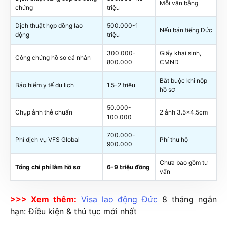
Mỗi văn bằng
chứng
triệu
Dịch thuật hợp đồng lao
500.000-1
Nếu bản tiếng Đức
động
triệu
300.000-
Giấy khai sinh,
Công chứng hồ sơ cá nhân
800.000
CMND
Bắt buộc khi nộp
Bảo hiểm y tế du lịch
1.5-2 triệu
hồ sơ
50.000-
Chụp ảnh thẻ chuẩn
2 ảnh 3.5×4.5cm
100.000
700.000-
Phí dịch vụ VFS Global
Phí thu hộ
900.000
Chưa bao gồm tư
Tổng chi phí làm hồ sơ
6-9 triệu đồng
vấn
>>> Xem thêm:
Visa lao động Đức
8 tháng ngắn
hạn: Điều kiện & thủ tục mới nhất