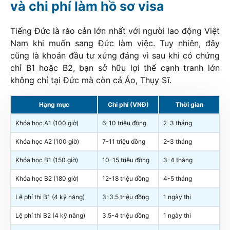
và chi phí làm hồ sơ visa
Tiếng Đức là rào cản lớn nhất với người lao động Việt
Nam khi muốn sang Đức làm việc. Tuy nhiên, đây
cũng là khoản đầu tư xứng đáng vì sau khi có chứng
chỉ B1 hoặc B2, bạn sở hữu lợi thế cạnh tranh lớn
không chỉ tại Đức mà còn cả Áo, Thụy Sĩ.
Hạng mục
Chi phí (VNĐ)
Thời gian
Khóa học A1 (100 giờ)
6-10 triệu đồng
2-3 tháng
Khóa học A2 (100 giờ)
7-11 triệu đồng
2-3 tháng
Khóa học B1 (150 giờ)
10-15 triệu đồng
3-4 tháng
Khóa học B2 (180 giờ)
12-18 triệu đồng
4-5 tháng
Lệ phí thi B1 (4 kỹ năng)
3-3.5 triệu đồng
1 ngày thi
Lệ phí thi B2 (4 kỹ năng)
3.5-4 triệu đồng
1 ngày thi