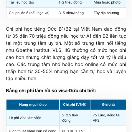
Tài liệu học tập
1-2 triệu đồng
Mua hoặc photo
Chi phí ăn ở (nếu học xa)
3-5 triệu/tháng
Tùy địa phương
Chi phí học tiếng Đức B1/B2 tại Việt Nam dao động
từ 35 đến 70 triệu đồng nếu học từ A1 đến B2 liên tục
tại một trung tâm uy tín. Một số trung tâm nổi tiếng
như Goethe Institut, VLS, IIG thường có mức học phí
cao hơn nhưng chất lượng giảng dạy tốt và tỷ lệ đậu
cao. Các trung tâm nhỏ hoặc học online có mức phí
thấp hơn từ 30-50% nhưng bạn cần tự học và luyện
tập nhiều hơn.
Bảng chi phí làm hồ sơ visa Đức chi tiết:
Hạng mục hồ sơ
Chi phí (VNĐ)
Ghi chú
2-2.5 triệu
75 Euro, đóng tại
Lệ phí visa làm việc
đồng
VFS
Dịch thuật bằng cấp có công
800.000-1.5