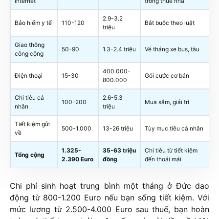
internet
trong thuê nhà
2.9-3.2
Bảo hiểm y tế
110-120
Bắt buộc theo luật
triệu
Giao thông
50-90
1.3-2.4 triệu
Vé tháng xe bus, tàu
công cộng
400.000-
Điện thoại
15-30
Gói cước cơ bản
800.000
Chi tiêu cá
2.6-5.3
100-200
Mua sắm, giải trí
nhân
triệu
Tiết kiệm gửi
500-1.000
13-26 triệu
Tùy mục tiêu cá nhân
về
1.325-
35-63 triệu
Chi tiêu từ tiết kiệm
Tổng cộng
2.390 Euro
đồng
đến thoải mái
Chi phí sinh hoạt trung bình một tháng ở Đức dao
động từ 800-1.200 Euro nếu bạn sống tiết kiệm. Với
mức lương từ 2.500-4.000 Euro sau thuế, bạn hoàn