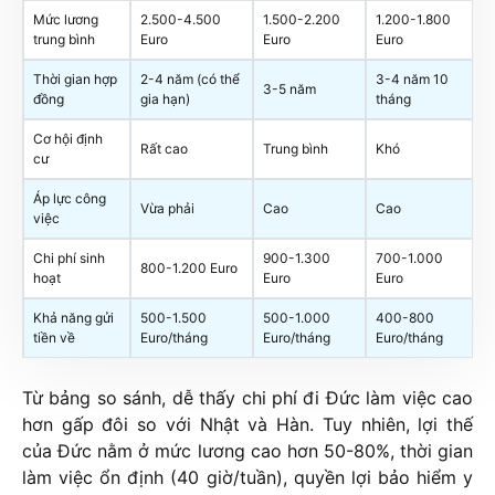
Mức lương
2.500-4.500
1.500-2.200
1.200-1.800
trung bình
Euro
Euro
Euro
Thời gian hợp
2-4 năm (có thể
3-4 năm 10
3-5 năm
đồng
gia hạn)
tháng
Cơ hội định
Rất cao
Trung bình
Khó
cư
Áp lực công
Vừa phải
Cao
Cao
việc
Chi phí sinh
900-1.300
700-1.000
800-1.200 Euro
hoạt
Euro
Euro
Khả năng gửi
500-1.500
500-1.000
400-800
tiền về
Euro/tháng
Euro/tháng
Euro/tháng
Từ bảng so sánh, dễ thấy chi phí đi Đức làm việc cao
hơn gấp đôi so với Nhật và Hàn. Tuy nhiên, lợi thế
của Đức nằm ở mức lương cao hơn 50-80%, thời gian
làm việc ổn định (40 giờ/tuần), quyền lợi bảo hiểm y