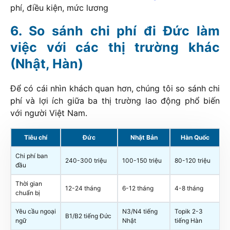
phí, điều kiện, mức lương
So sánh chi phí đi Đức làm
việc với các thị trường khác
(Nhật, Hàn)
Để có cái nhìn khách quan hơn, chúng tôi so sánh chi
phí và lợi ích giữa ba thị trường lao động phổ biến
với người Việt Nam.
Tiêu chí
Đức
Nhật Bản
Hàn Quốc
Chi phí ban
240-300 triệu
100-150 triệu
80-120 triệu
đầu
Thời gian
12-24 tháng
6-12 tháng
4-8 tháng
chuẩn bị
Yêu cầu ngoại
N3/N4 tiếng
Topik 2-3
B1/B2 tiếng Đức
ngữ
Nhật
tiếng Hàn