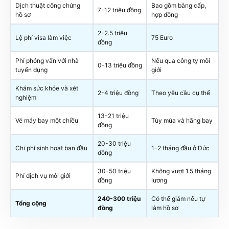
Dịch thuật công chứng
Bao gồm bằng cấp,
7-12 triệu đồng
hồ sơ
hợp đồng
2-2.5 triệu
Lệ phí visa làm việc
75 Euro
đồng
Phí phỏng vấn với nhà
Nếu qua công ty môi
0-13 triệu đồng
tuyển dụng
giới
Khám sức khỏe và xét
2-4 triệu đồng
Theo yêu cầu cụ thể
nghiệm
13-21 triệu
Vé máy bay một chiều
Tùy mùa và hãng bay
đồng
20-30 triệu
Chi phí sinh hoạt ban đầu
1-2 tháng đầu ở Đức
đồng
30-50 triệu
Không vượt 1.5 tháng
Phí dịch vụ môi giới
đồng
lương
240-300 triệu
Có thể giảm nếu tự
Tổng cộng
đồng
làm hồ sơ