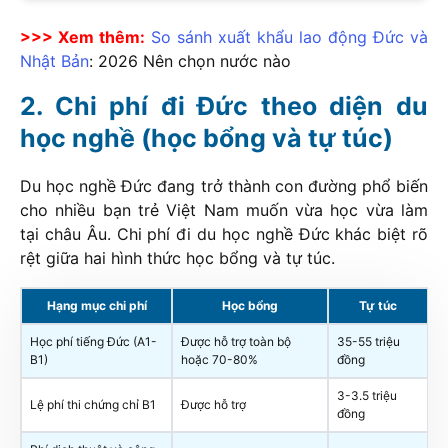
>>> Xem thêm:
So sánh xuất khẩu lao động Đức và
Nhật Bản
:
2026
Nên chọn nước nào
Chi phí đi Đức theo diện du
học nghề (học bổng và tự túc)
Du học nghề Đức đang trở thành con đường phổ biến
cho nhiều bạn trẻ Việt Nam muốn vừa học vừa làm
tại châu Âu. Chi phí đi du học nghề Đức khác biệt rõ
rệt giữa hai hình thức học bổng và tự túc.
Hạng mục chi phí
Học bổng
Tự túc
Học phí tiếng Đức (A1-
Được hỗ trợ toàn bộ
35-55 triệu
B1)
hoặc 70-80%
đồng
3-3.5 triệu
Lệ phí thi chứng chỉ B1
Được hỗ trợ
đồng