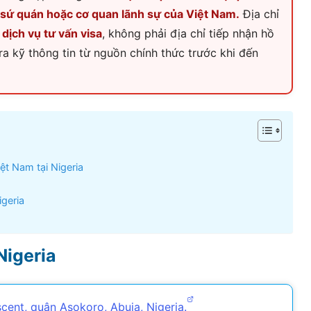
 sứ quán hoặc cơ quan lãnh sự của Việt Nam.
Địa chỉ
Visa Ireland
 dịch vụ tư vấn visa
, không phải địa chỉ tiếp nhận hồ
ra kỹ thông tin từ nguồn chính thức trước khi đến
Visa Romania
Visa Tây Ban
Visa Slovakia
Hoang Quan Ho
Hùng Nguyễn mạnh
Visa Phần Lan
12/06/2026
12/06/2026
ệt Nam tại Nigeria
ly đi visa úc. Đội hỗ trợ
Mình vừa xin visa Nhật 4 người
igeria
hiệt tình và có chuyên
trong gia đình, công ty hỗ trợ
t
tốt, làm nhanh gọn, cảm ơn
công ty
Nigeria
ent, quận Asokoro, Abuja, Nigeria.