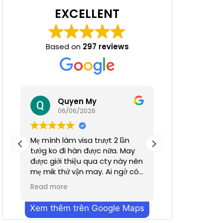
EXCELLENT
Based on
297 reviews
 Nha
Quyen My
Ha N
06/06/2026
05/06/
Mẹ mình làm visa trượt 2 lần
Tuyệt đỉnh
tưởg ko đi hàn được nữa. May
được giới thiệu qua cty này nên
mẹ mik thử vận may. Ai ngờ có
nhanh hơn dự định chỉ trong
Read more
vỏn vẹn 2 tuần. Cũn g cảm ơn a
Dương đã hỗ trợ nhiều. Dịch vụ
Xem thêm trên Google Maps
bên mình làm nhanh chóng