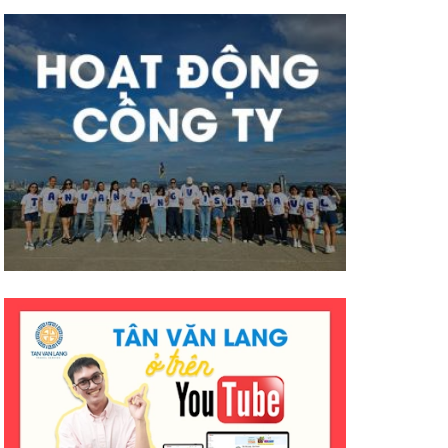
mà hiệu quả ạ. Mong công ty sẽ
có nhiều thành công tốt đẹp
hơn ạ. E cảm ơn