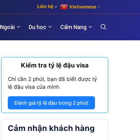
Liên hệ
–
Vietnamese
▼
 Ngoài
Du học
Cẩm Nang
)
Kiểm tra tỷ lệ đậu visa
Hợp pháp hóa lãnh sự Hàn Quốc
Visa Maroc
 năm)
Chỉ cần 2 phút, bạn đã biết được tỷ
Hợp pháp hóa lãnh sự Trung Quốc
Visa Nam Phi
lệ đậu visa của mình
năm)
Hợp pháp hóa lãnh sự Đài Loan
Visa Angola
Đánh giá tỷ lệ đậu trong 2 phút
Visa Algeria
Visa Tanzania
Cảm nhận khách hàng
Visa Nigeria