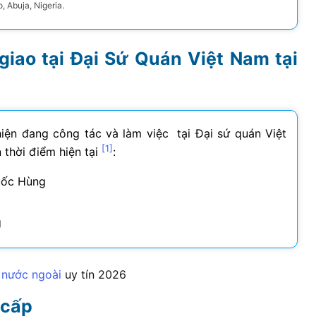
 Abuja, Nigeria.
giao tại Đại Sứ Quán Việt Nam tại
iện đang công tác và làm việc tại Đại sứ quán Việt
[1]
 thời điểm hiện tại
:
uốc Hùng
g
i nước ngoài
uy tín
2026
 cấp