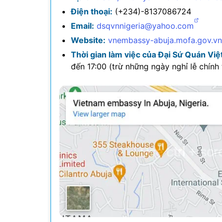
Điện thoại:
(+234)-8137086724​
Email:
dsqvnnigeria@yahoo.com
Website:
vnembassy-abuja.mofa.gov.vn/
Thời gian làm việc của Đại Sứ Quán Việt
đến 17:00 (trừ những ngày nghỉ lễ chính