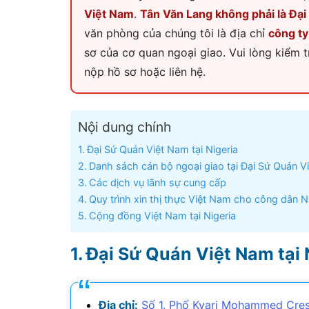
Việt Nam
.
Tân Văn Lang không phải là Đại
Visa Ấn Độ
văn phòng của chúng tôi là địa chỉ
công ty
sơ của cơ quan ngoại giao. Vui lòng kiểm t
Visa Dubai
nộp hồ sơ hoặc liên hệ.
Visa Macau
Visa Malaysia
Nội dung chính
Đại Sứ Quán Việt Nam tại Nigeria
Visa Singapore
Danh sách cán bộ ngoại giao tại Đại Sứ Quán Vi
Các dịch vụ lãnh sự cung cấp
Mình app
Quy trình xin thị thực Việt Nam cho công dân N
tư vấn n
Cộng đồng Việt Nam tại Nigeria
môn tố
Đại Sứ Quán Việt Nam tại 
Địa chỉ:
Số 1, Phố Kyari Mohammed Cresc