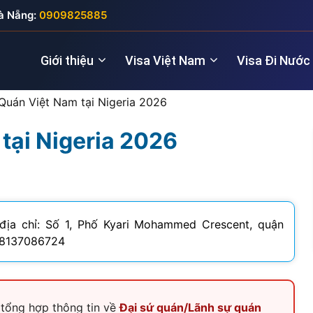
à Nẵng:
0909825885
Giới thiệu
Visa Việt Nam
Visa Đi Nước
Quán Việt Nam tại Nigeria 2026
tại Nigeria 2026
Nhà quản lý
Visa New Zealand
Đầu tư (5 năm
Visa Anh
Giám đốc điều hành
Visa Úc
Thăm thân (3
Visa Nga
Lao động kỹ thuật
Lao động (2 
Visa Đức
địa chỉ: Số 1, Phố Kyari Mohammed Crescent, quận
-8137086724​
Cho chuyên gia
Visa Pháp
Visa Ý (Italya)
Visa Thụy Sĩ
, tổng hợp thông tin về
Đại sứ quán/Lãnh sự quán