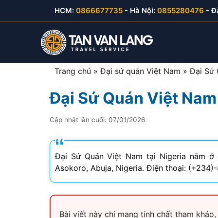
Skip
HCM:
0866677735
- Hà Nội:
0855280476
- Đ
to
content
Trang chủ
»
Đại sứ quán Việt Nam
»
Đại Sứ 
Đại Sứ Quán Việt Nam 
Visa du lịch Việt Nam
Visa Hàn Quốc
E-visa thăm thân
Visa Mỹ B1/B2
Cập nhật lần cuối:
07/01/2026
Visa thăm thân Việt Nam
Visa Nhật Bản
E-visa du lịch
Visa Canada
Visa đầu tư Việt Nam
Visa Đài Loan
E-visa công tác
Visa Cuba
Đại Sứ Quán Việt Nam tại Nigeria nằm ở 
Visa công tác Việt Nam
Visa Trung Quốc
Asokoro, Abuja, Nigeria. Điện thoại: (+234)
Visa lao động Việt Nam
Visa Campuchia
Công văn nhập cảnh
Visa Hong Kong
Bài viết này chỉ mang tính chất tham khảo