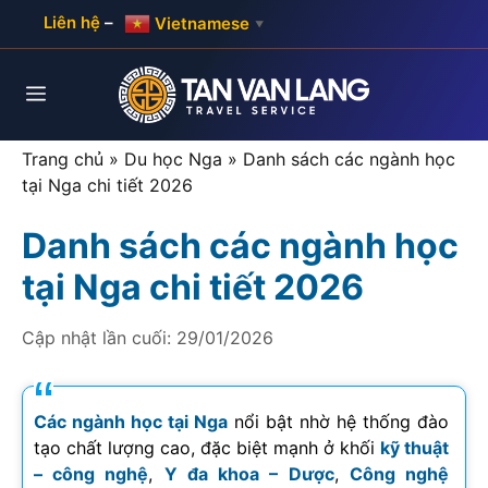
Skip
Liên hệ
–
Vietnamese
▼
to
content
Menu
Trang chủ
»
Du học Nga
»
Danh sách các ngành học
tại Nga chi tiết 2026
Danh sách các ngành học
tại Nga chi tiết 2026
Cập nhật lần cuối:
29/01/2026
Các ngành học tại Nga
nổi bật nhờ hệ thống đào
tạo chất lượng cao, đặc biệt mạnh ở khối
kỹ thuật
– công nghệ
,
Y đa khoa – Dược
,
Công nghệ