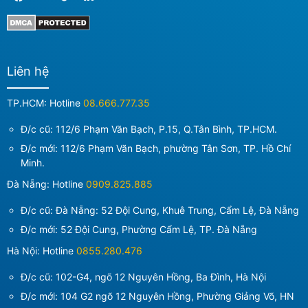
Liên hệ
TP.HCM: Hotline
08.666.777.35
Đ/c cũ: 112/6 Phạm Văn Bạch, P.15, Q.Tân Bình, TP.HCM.
Đ/c mới:
112/6 Phạm Văn Bạch, phường Tân Sơn, TP. Hồ Chí
Minh
.
Đà Nẵng: Hotline
0909.825.885
Đ/c cũ: Đà Nẵng: 52 Đội Cung, Khuê Trung, Cẩm Lệ, Đà Nẵng
Đ/c mới:
52 Đội Cung, Phường Cẩm Lệ, TP. Đà Nẵng
Hà Nội: Hotline
0855.280.476
Đ/c cũ: 102-G4, ngõ 12 Nguyên Hồng, Ba Đình, Hà Nội
Đ/c mới:
104 G2 ngõ 12 Nguyên Hồng, Phường Giảng Võ, HN