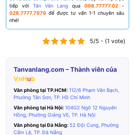
tiếp với
Tân Văn Lang
qua
098.77777.02
-
028.7777.7979
để được tư vấn 1-1 chuyên sâu
nhé!
5/5 - (1 vote)
Tanvanlang.com – Thành viên của
VnH
u
b
Văn phòng tại TP.HCM:
112/6 Phạm Văn Bạch,
Phường Tân Sơn, TP. Hồ Chí Minh
Văn phòng tại Hà Nội:
104G2 Ngõ 12 Nguyên
Hồng, Phường Giảng Võ, TP. Hà Nội
Văn phòng tại Đà Nẵng:
52 Đội Cung, Phường
Cẩm Lệ, TP. Đà Nẵng