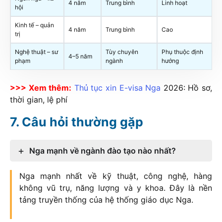
4 năm
Trung bình
Linh hoạt
hội
Kinh tế – quản
4 năm
Trung bình
Cao
trị
Nghệ thuật – sư
Tùy chuyên
Phụ thuộc định
4–5 năm
phạm
ngành
hướng
>>> Xem thêm:
Thủ tục xin E-visa Nga
2026
: Hồ sơ,
thời gian, lệ phí
Câu hỏi thường gặp
Nga mạnh về ngành đào tạo nào nhất?
Nga mạnh nhất về kỹ thuật, công nghệ, hàng
không vũ trụ, năng lượng và y khoa. Đây là nền
tảng truyền thống của hệ thống giáo dục Nga.