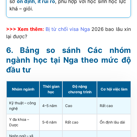
sơ
ổn định, ít rủi ro
, phù hợp với học sinh học lực
khá – giỏi.
>>> Xem thêm:
Bị từ chối visa Nga
2026
bao lâu xin
lại được?
Bảng so sánh Các nhóm
ngành học tại Nga theo mức độ
đầu tư
Thời gian
Độ nặng
Nhóm ngành
Cơ hội việc làm
học
chương trình
Kỹ thuật – công
4–5 năm
Cao
Rất cao
nghệ
Y đa khoa –
5–6 năm
Rất cao
Ổn định lâu dài
Dược
Ngôn ngữ – xã