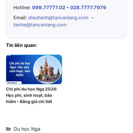
Hotline:
098.77777.02
-
028.7777.7979
Email:
dieuhanh@tanvanlang.com
–
lienhe@tanvanlang.com
Tin liên quan:
Chi phí du học Nga 2026:
Học phí, sinh hoạt, bảo
hiểm – Bảng giá chi tiết
Categories
Du học Nga