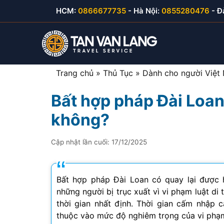
Skip
HCM:
0866677735
- Hà Nội:
0855280476
- Đ
to
content
Trang chủ
»
Thủ Tục
»
Dành cho người Việt
Bất hợp pháp Đài Loan
Visa du lịch Việt Nam
Visa Hàn Quốc
E-visa thăm thân
Visa Mỹ B1/B2
không?
Visa thăm thân Việt Nam
Visa Nhật Bản
E-visa du lịch
Visa Canada
Cập nhật lần cuối:
17/12/2025
Visa đầu tư Việt Nam
Visa Đài Loan
E-visa công tác
Visa Cuba
Visa công tác Việt Nam
Visa Trung Quốc
Bất hợp pháp Đài Loan có quay lại được 
những người bị trục xuất vì vi phạm luật di
Visa lao động Việt Nam
Visa Campuchia
thời gian nhất định. Thời gian cấm nhập 
thuộc vào mức độ nghiêm trọng của vi phạ
Công văn nhập cảnh
Visa Hong Kong