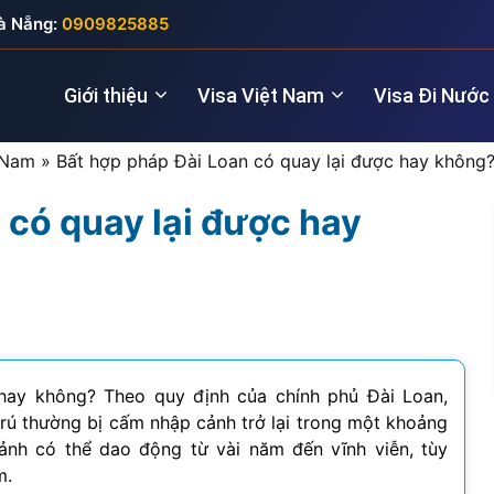
à Nẵng:
0909825885
Giới thiệu
Visa Việt Nam
Visa Đi Nước
 Nam
»
Bất hợp pháp Đài Loan có quay lại được hay không
 có quay lại được hay
Nhà quản lý
Visa New Zealand
Đầu tư (5 năm
Visa Anh
Giám đốc điều hành
Visa Úc
Thăm thân (3
Visa Nga
Lao động kỹ thuật
Lao động (2 
Visa Đức
Cho chuyên gia
Visa Pháp
hay không? Theo quy định của chính phủ Đài Loan,
 trú thường bị cấm nhập cảnh trở lại trong một khoảng
Visa Ý (Italya)
cảnh có thể dao động từ vài năm đến vĩnh viễn, tùy
m.
Visa Thụy Sĩ