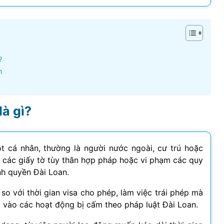
Visa Ireland
Visa Romania
?
Visa Tây Ban
n
Visa Slovakia
Hoang Quan Ho
Hùng Nguyễn mạnh
là gì?
Visa Phần Lan
12/06/2026
12/06/2026
ly đi visa úc. Đội hỗ trợ
Mình vừa xin visa Nhật 4 người
ột cá nhân, thường là người nước ngoài, cư trú hoặc
hiệt tình và có chuyên
trong gia đình, công ty hỗ trợ
 các giấy tờ tùy thân hợp pháp hoặc vi phạm các quy
t
tốt, làm nhanh gọn, cảm ơn
nh quyền Đài Loan.
công ty
so với thời gian visa cho phép, làm việc trái phép mà
 vào các hoạt động bị cấm theo pháp luật Đài Loan.