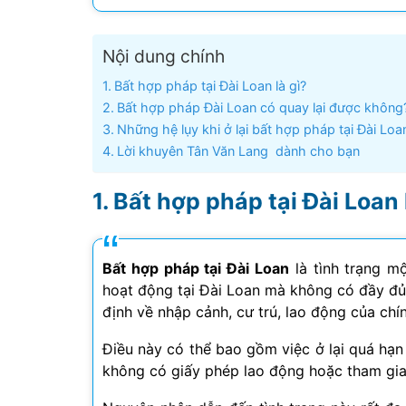
Visa Ấn Độ
Nội dung chính
Visa Dubai
Bất hợp pháp tại Đài Loan là gì?
Bất hợp pháp Đài Loan có quay lại được không
Visa Macau
Những hệ lụy khi ở lại bất hợp pháp tại Đài Loa
Lời khuyên Tân Văn Lang dành cho bạn
Visa Malaysia
Bất hợp pháp tại Đài Loan 
Visa Singapore
Mình app
Bất hợp pháp tại Đài Loan
là tình trạng m
tư vấn n
hoạt động tại Đài Loan mà không có đầy đủ
môn tố
định về nhập cảnh, cư trú, lao động của chí
Điều này có thể bao gồm việc ở lại quá hạn 
không có giấy phép lao động hoặc tham gia