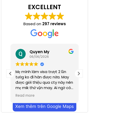
EXCELLENT
Based on
297 reviews
 Nha
Quyen My
Ha N
06/06/2026
05/06/
Mẹ mình làm visa trượt 2 lần
Tuyệt đỉnh
tưởg ko đi hàn được nữa. May
được giới thiệu qua cty này nên
mẹ mik thử vận may. Ai ngờ có
nhanh hơn dự định chỉ trong
Read more
vỏn vẹn 2 tuần. Cũn g cảm ơn a
Dương đã hỗ trợ nhiều. Dịch vụ
Xem thêm trên Google Maps
bên mình làm nhanh chóng