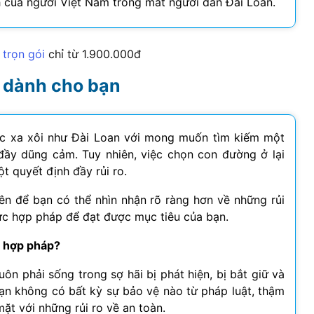
 của người Việt Nam trong mắt người dân Đài Loan.
 trọn gói
chỉ từ 1.900.000đ
 dành cho bạn
ớc xa xôi như Đài Loan với mong muốn tìm kiếm một
đầy dũng cảm. Tuy nhiên, việc chọn con đường ở lại
t quyết định đầy rủi ro.
n để bạn có thể nhìn nhận rõ ràng hơn về những rủi
hức hợp pháp để đạt được mục tiêu của bạn.
t hợp pháp?
ôn phải sống trong sợ hãi bị phát hiện, bị bắt giữ và
 bạn không có bất kỳ sự bảo vệ nào từ pháp luật, thậm
mặt với những rủi ro về an toàn.