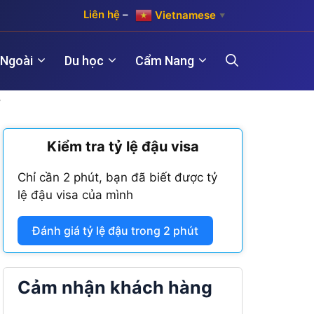
Liên hệ
–
Vietnamese
▼
 Ngoài
Du học
Cẩm Nang
?
)
Kiểm tra tỷ lệ đậu visa
Hợp pháp hóa lãnh sự Hàn Quốc
Visa Maroc
 năm)
Chỉ cần 2 phút, bạn đã biết được tỷ
Hợp pháp hóa lãnh sự Trung Quốc
Visa Nam Phi
lệ đậu visa của mình
năm)
Hợp pháp hóa lãnh sự Đài Loan
Visa Angola
Đánh giá tỷ lệ đậu trong 2 phút
Visa Algeria
Visa Tanzania
Cảm nhận khách hàng
Visa Nigeria