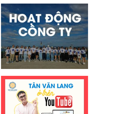
mà hiệu quả ạ. Mong công ty sẽ
có nhiều thành công tốt đẹp
hơn ạ. E cảm ơn