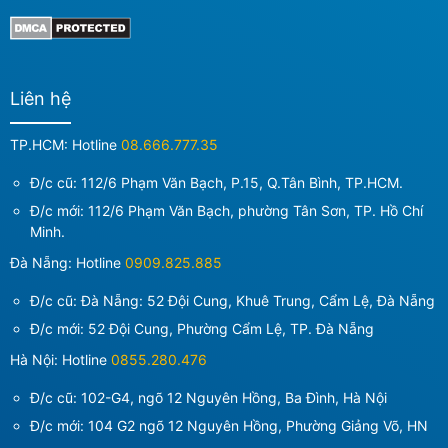
Liên hệ
TP.HCM: Hotline
08.666.777.35
Đ/c cũ: 112/6 Phạm Văn Bạch, P.15, Q.Tân Bình, TP.HCM.
Đ/c mới:
112/6 Phạm Văn Bạch, phường Tân Sơn, TP. Hồ Chí
Minh
.
Đà Nẵng: Hotline
0909.825.885
Đ/c cũ: Đà Nẵng: 52 Đội Cung, Khuê Trung, Cẩm Lệ, Đà Nẵng
Đ/c mới:
52 Đội Cung, Phường Cẩm Lệ, TP. Đà Nẵng
Hà Nội: Hotline
0855.280.476
Đ/c cũ: 102-G4, ngõ 12 Nguyên Hồng, Ba Đình, Hà Nội
Đ/c mới:
104 G2 ngõ 12 Nguyên Hồng, Phường Giảng Võ, HN