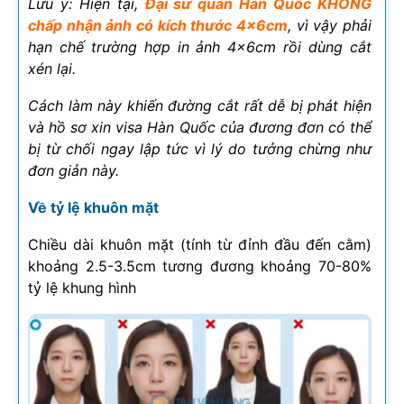
Lưu ý: Hiện tại,
Đại sứ quán Hàn Quốc KHÔNG
chấp nhận ảnh có kích thước 4x6cm
, vì vậy phải
hạn chế trường hợp in ảnh 4x6cm rồi dùng cắt
xén lại.
Cách làm này khiến đường cắt rất dễ bị phát hiện
và hồ sơ xin visa Hàn Quốc của đương đơn có thể
bị từ chối ngay lập tức vì lý do tưởng chừng như
đơn giản này.
Về tỷ lệ khuôn mặt
Chiều dài khuôn mặt (tính từ đỉnh đầu đến cằm)
khoảng 2.5-3.5cm tương đương khoảng 70-80%
tỷ lệ khung hình